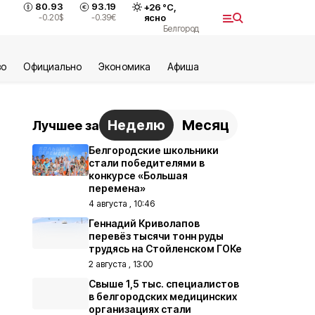
80.93
93.19
+
26
°С,
-0.20
$
-0.39
€
ясно
Белгород
во
Официально
Экономика
Aфиша
Неделю
Месяц
Лучшее за
Белгородские школьники
стали победителями в
конкурсе «Большая
перемена»
4 августа , 10:46
Геннадий Криволапов
перевёз тысячи тонн руды
трудясь на Стойленском ГОКе
2 августа , 13:00
Свыше 1,5 тыс. специалистов
в белгородских медицинских
организациях стали