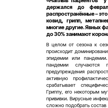
«Наплыв пациентов у 
держался до феврал
распространённые – это
ковид, грипп, метапне
многие другие. Явных фа
до 30% занимают корона
В целом от сезона к сез
происходит доминирование
эпидемии или пандемии.
пандемии случаются 
предупреждения распрост
активную профилактиче
срабатывает специфическ
Гриппу, его некоторым м
прививки. Вирусные инфек
сложно подобрать состав 