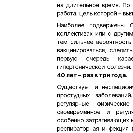
на длительное время. По
работа, цель которой – вы
Наиболее подвержены О
коллективах или с други
тем сильнее вероятность
вакцинироваться, следит
первую очередь каса
гипертонической болезни.
40 лет
–
раз в три года
.
Существует и неспецифи
простудных заболевани
регулярные физически
своевременное и регул
особенно затрагивающих и
респираторная инфекция 