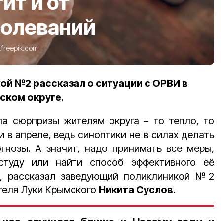
ит и от
болеваний
.freepik.com
й №2 рассказал о ситуации с ОРВИ в
ском округе.
ла сюрпризы жителям округа – то тепло, то
 в апреле, ведь синоптики не в силах делать
гнозы. А значит, надо принимать все меры,
студу или найти способ эффективного её
ь, рассказал заведующий поликлиникой №2
теля Луки Крымского
Никита Суслов
.