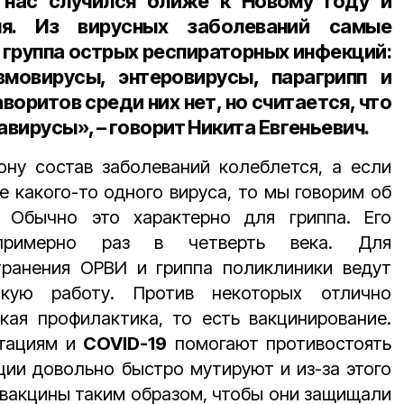
нас случился ближе к Новому году и
я. Из вирусных заболеваний самые
 группа острых респираторных инфекций:
вмовирусы, энтеровирусы, парагрипп и
воритов среди них нет, но считается, что
вирусы», – говорит Никита Евгеньевич.
ону состав заболеваний колеблется, а если
 какого-то одного вируса, то мы говорим об
 Обычно это характерно для гриппа. Его
примерно раз в четверть века. Для
ранения ОРВИ и гриппа поликлиники ведут
скую работу. Против некоторых отлично
ая профилактика, то есть вакцинирование.
утациям и
COVID-19
помогают противостоять
ции довольно быстро мутируют и из-за этого
вакцины таким образом, чтобы они защищали