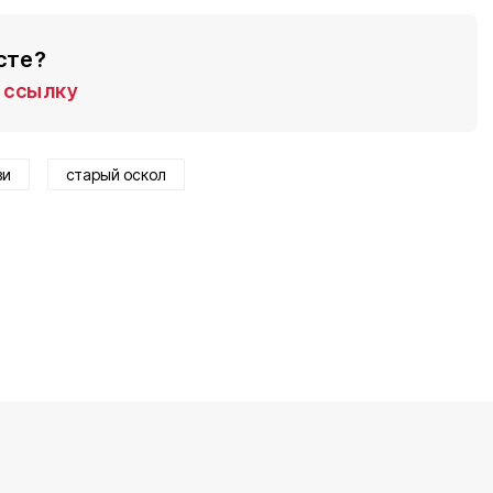
сте?
ссылку
ви
старый оскол