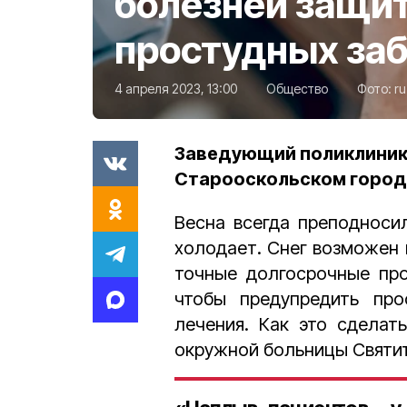
болезней защит
простудных за
4 апреля 2023, 13:00
Общество
Фото:
ru
Заведующий поликлинико
Старооскольском город
Весна всегда преподноси
холодает. Снег возможен и
точные долгосрочные про
чтобы предупредить про
лечения. Как это сделат
окружной больницы Святи