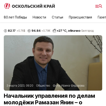
80 лет Победы
Новости
Статьи
Происшествия
Газе
82.17
94.84
+
27
°С,
облачно
+0.76
$
+0.78
€
Белгород
3 марта 2023, 09:20
Общество
Фото:
Ирина Фёдорова
Начальник управления по делам
молодёжи Рамазан Янин – о