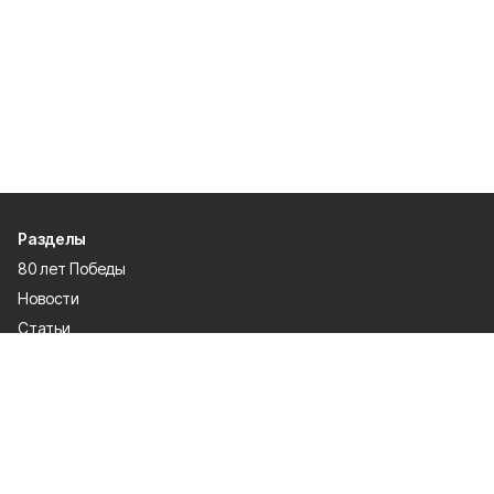
Разделы
80 лет Победы
Новости
Статьи
Происшествия
Газета
Политика
Культура
История