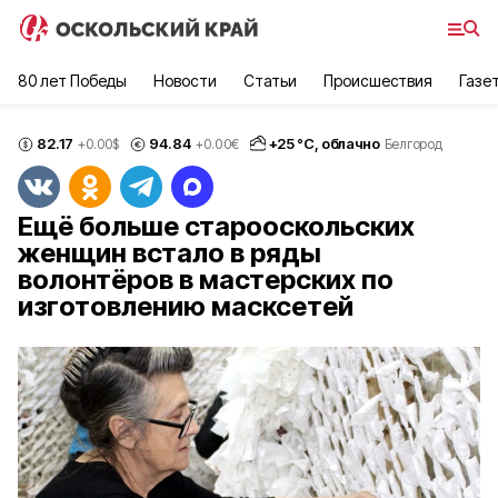
80 лет Победы
Новости
Статьи
Происшествия
Газе
82.17
94.84
+
25
°С,
облачно
+0.00
$
+0.00
€
Белгород
Ещё больше старооскольских
женщин встало в ряды
волонтёров в мастерских по
изготовлению масксетей