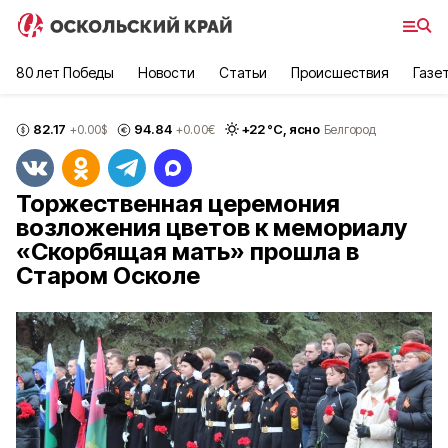
80 лет Победы
Новости
Статьи
Происшествия
Газе
82.17
94.84
+
22
°С,
ясно
+0.00
$
+0.00
€
Белгород
Торжественная церемония
возложения цветов к мемориалу
«Скорбящая мать» прошла в
Старом Осколе