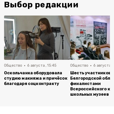
Выбор редакции
Общество
6 августа , 15:45
Общество
6 августа ,
Оскольчанка оборудовала
Шесть участников 
студию макияжа и причёсок
Белгородской обла
благодаря соцконтракту
финалистами
Всероссийского ко
школьных музеев