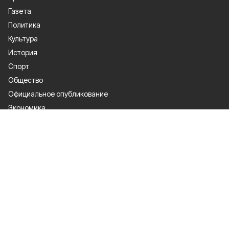
Газета
Политика
Культура
История
Спорт
Общество
Официальное опубликование
Экономика
Лица героев
О проекте
Об издании
Правила использования
Контакты
Рекламодателям
Подписка