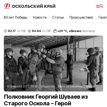
80 лет Победы
Новости
Статьи
Происшествия
Газе
82.17
94.84
+
20
°С,
облачно
+0.76
$
+0.78
€
Белгород
10 февраля 2023, 09:32
Общество
Фото:
из семейного архива
Полковник Георгий Шуваев из
Старого Оскола – Герой