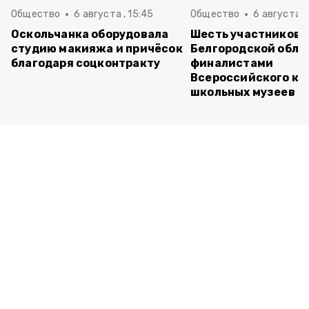
Общество
6 августа , 15:45
Общество
6 августа ,
Оскольчанка оборудовала
Шесть участников 
студию макияжа и причёсок
Белгородской обла
благодаря соцконтракту
финалистами
Всероссийского ко
школьных музеев