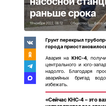
насосной станц
раньше срока
19 ноября 2022, 08:12
Общество
Фото:
И
Грунт перекрыл трубопр
города приостановилос
Авария на
КНС-4
, получ
центрального и юго-запа
надолго. Благодаря пр
аварийных бригад водо
избежать.
«Сейчас КНС-4 – это в