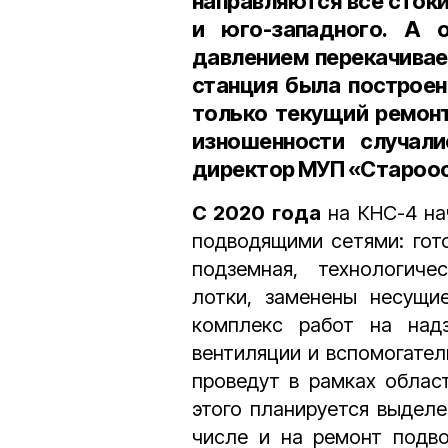
направляются все стоки
и юго-западного. А
давлением перекачивае
станция была построен
только текущий ремонт
изношенности случали
директор МУП «Староос
С 2020 года
на КНС-4 на
подводящими сетями: гот
подземная, технологиче
лотки, заменены несущи
комплекс работ на над
вентиляции и вспомогател
проведут в рамках облас
этого планируется выдел
числе и на ремонт подво