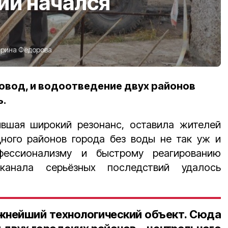
ии начался
рина Фёдорова
овод, и водоотведение двух районов
ь.
ившая широкий резонанс, оставила жителей
дного районов города без воды не так уж и
офессионализму и быстрому реагированию
канала серьёзных последствий удалось
ажнейший технологический объект. Сюда