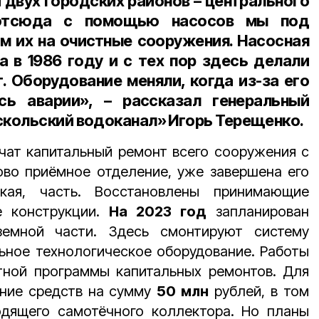
 двух городских районов – центрального
 отсюда с помощью насосов мы под
м их на очистные сооружения. Насосная
а в 1986 году и с тех пор здесь делали
. Оборудование меняли, когда из-за его
сь аварии», – рассказал генеральный
кольский водоканал» Игорь Терещенко.
чат капитальный ремонт всего сооружения с
ово приёмное отделение, уже завершена его
ская, часть. Восстановлены принимающие
е конструкции.
На 2023 год
запланирован
земной части. Здесь смонтируют систему
ьное технологическое оборудование. Работы
тной программы капитальных ремонтов. Для
ение средств на сумму
50 млн
рублей, в том
дящего самотёчного коллектора. Но планы