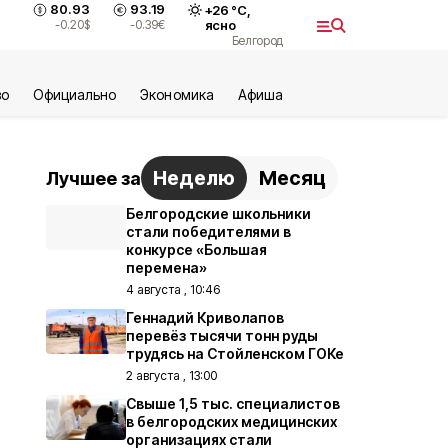
80.93
93.19
+
26
°С,
-0.20
$
-0.39
€
ясно
Белгород
во
Официально
Экономика
Aфиша
Неделю
Месяц
Лучшее за
Белгородские школьники
стали победителями в
конкурсе «Большая
перемена»
4 августа , 10:46
Геннадий Криволапов
перевёз тысячи тонн руды
трудясь на Стойленском ГОКе
2 августа , 13:00
Свыше 1,5 тыс. специалистов
в белгородских медицинских
организациях стали