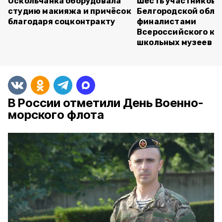
Оскольчанка оборудовала
Шесть участников 
студию макияжа и причёсок
Белгородской обла
благодаря соцконтракту
финалистами
Всероссийского ко
школьных музеев
В России отметили День Военно-
морского флота