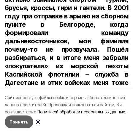
брусья, кроссы, гири и гантели. В 2001
году при отправке в армию на сборном
пункте в Белгороде, когда
формировали команду
дальневосточников, моя фамилия
почему-то не прозвучала. Пошёл
разбираться, и в итоге меня забрали
«покупатели» из морской пехоты
Каспийской флотилии – служба в
Дагестане и этих войсках меня тоже
вполне устраивала».
Cайт использует файлы cookie и сервисы сбора технических
Воинская часть встретила новобранцев, в
данных посетителей.
Продолжая пользоваться сайтом, Вы
числе которых кроме Вячеслава были и
соглашаетесь с
Политикой обработки персональных данных.
другие старооскольцы, бетонными
Принять
заборами с колючей проволокой и