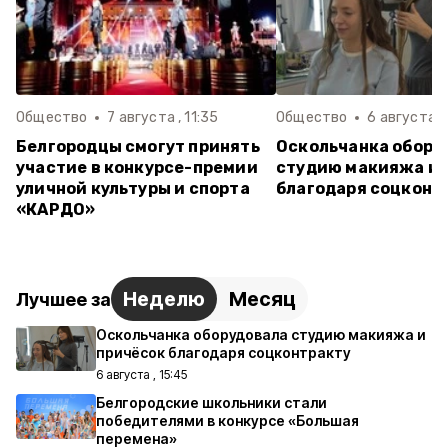
Общество
7 августа , 11:35
Общество
6 августа ,
Белгородцы смогут принять
Оскольчанка обору
участие в конкурсе-премии
студию макияжа и 
уличной культуры и спорта
благодаря соцконт
«КАРДО»
Неделю
Месяц
Лучшее за
Оскольчанка оборудовала студию макияжа и
причёсок благодаря соцконтракту
6 августа , 15:45
Белгородские школьники стали
победителями в конкурсе «Большая
перемена»