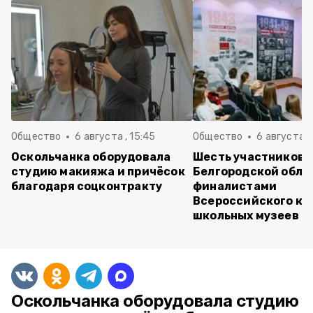
Общество
6 августа , 15:45
Общество
6 августа ,
Оскольчанка оборудовала
Шесть участников 
студию макияжа и причёсок
Белгородской обла
благодаря соцконтракту
финалистами
Всероссийского ко
школьных музеев
Оскольчанка оборудовала студию