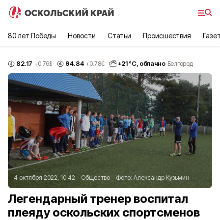
80 лет Победы
Новости
Статьи
Происшествия
Газе
82.17
94.84
+
21
°С,
облачно
+0.76
$
+0.78
€
Белгород
4 октября 2022, 10:42
Общество
Фото:
Александр Кузьмин
Легендарный тренер воспитал
плеяду оскольских спортсменов