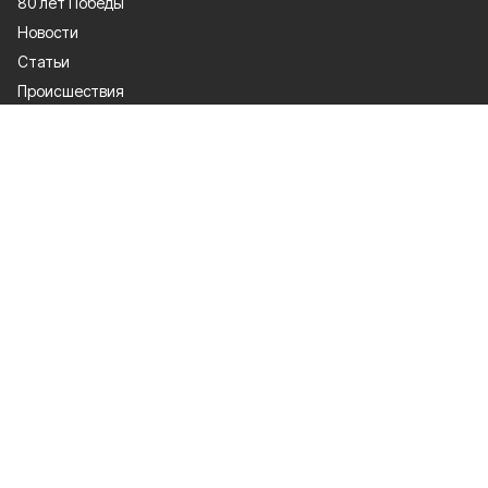
80 лет Победы
Новости
Статьи
Происшествия
Газета
Политика
Культура
История
Спорт
Общество
Официальное опубликование
Экономика
Лица героев
О проекте
Об издании
Правила использования