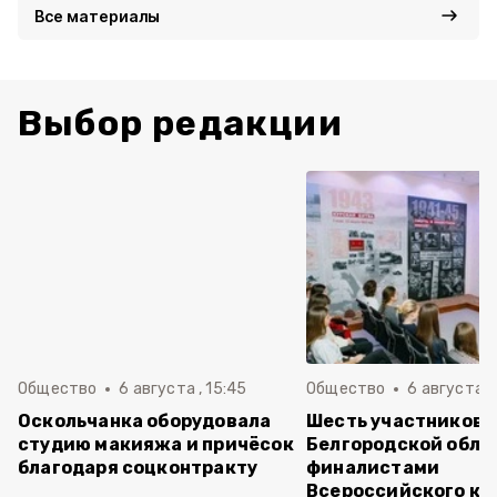
Все материалы
Выбор редакции
Общество
6 августа , 15:45
Общество
6 августа ,
Оскольчанка оборудовала
Шесть участников 
студию макияжа и причёсок
Белгородской обла
благодаря соцконтракту
финалистами
Всероссийского ко