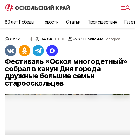
80 лет Победы
Новости
Статьи
Происшествия
Газе
82.17
94.84
+
26
°С,
облачно
+0.00
$
+0.00
€
Белгород
Фестиваль «Оскол многодетный»
собрал в канун Дня города
дружные большие семьи
старооскольцев