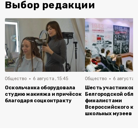
Выбор редакции
Общество
6 августа , 15:45
Общество
6 августа ,
Оскольчанка оборудовала
Шесть участников 
студию макияжа и причёсок
Белгородской обла
благодаря соцконтракту
финалистами
Всероссийского ко
школьных музеев