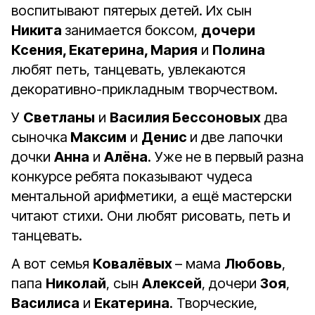
воспитывают пятерых детей. Их сын
Никита
занимается боксом,
дочери
Ксения, Екатерина, Мария
и
Полина
любят петь, танцевать, увлекаются
декоративно-прикладным творчеством.
У
Светланы
и
Василия Бессоновых
два
сыночка
Максим
и
Денис
и две лапочки
дочки
Анна
и
Алёна
. Уже не в первый разна
конкурсе ребята показывают чудеса
ментальной арифметики, а ещё мастерски
читают стихи. Они любят рисовать, петь и
танцевать.
А вот семья
Ковалёвых
– мама
Любовь
,
папа
Николай
, сын
Алексей
, дочери
Зоя
,
Василиса
и
Екатерина
. Творческие,