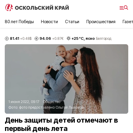
80 лет Победы
Новости
Статьи
Происшествия
Газе
81.41
94.06
+
25
°С,
ясно
+0.48
$
+0.87
€
Белгород
1 июня 2022, 09:17
Общество
Фото:
фото предоставлено Ольгой Лыновой
День защиты детей отмечают в
первый день лета