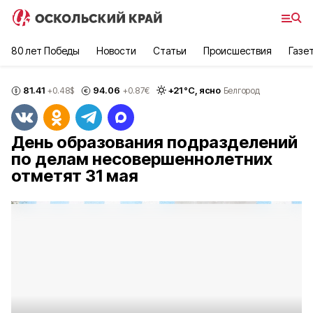
80 лет Победы
Новости
Статьи
Происшествия
Газе
81.41
94.06
+
21
°С,
ясно
+0.48
$
+0.87
€
Белгород
День образования подразделений
по делам несовершеннолетних
отметят 31 мая