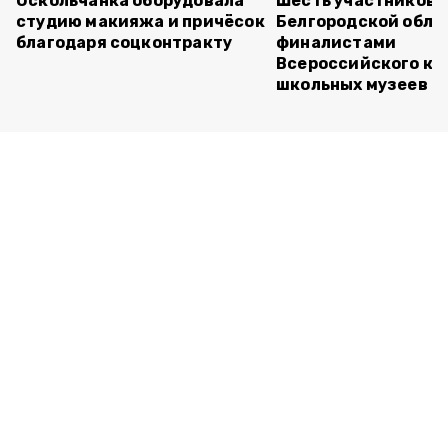
Оскольчанка оборудовала
Шесть участников 
студию макияжа и причёсок
Белгородской обла
благодаря соцконтракту
финалистами
Всероссийского ко
школьных музеев