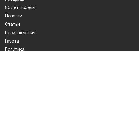
80 лет Победы
Новости
Статьи
Происшествия
Газета
Политика
Культура
История
Спорт
Общество
Официальное опубликование
Экономика
Лица героев
О проекте
Об издании