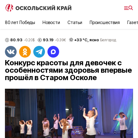
80 лет Победы
Новости
Статьи
Происшествия
Газе
80.93
93.19
+
33
°С,
ясно
-0.20
$
-0.39
€
Белгород
Конкурс красоты для девочек с
особенностями здоровья впервые
прошёл в Старом Осколе