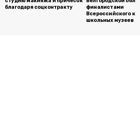
студию макияжа и причёсок
Белгородской обла
благодаря соцконтракту
финалистами
Всероссийского ко
школьных музеев