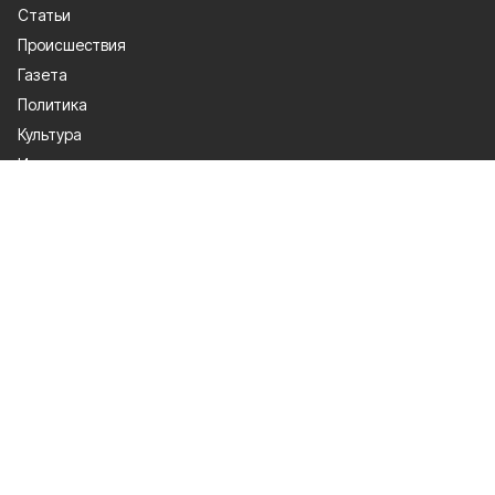
Статьи
Происшествия
Газета
Политика
Культура
История
Спорт
Общество
Официальное опубликование
Экономика
Лица героев
О проекте
Об издании
Правила использования
Контакты
Рекламодателям