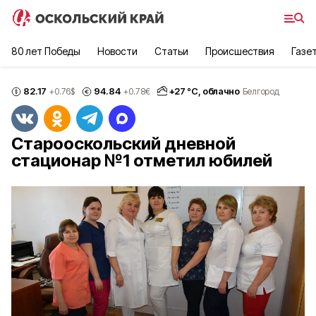
80 лет Победы
Новости
Статьи
Происшествия
Газе
82.17
94.84
+
27
°С,
облачно
+0.76
$
+0.78
€
Белгород
Старооскольский дневной
стационар №1 отметил юбилей