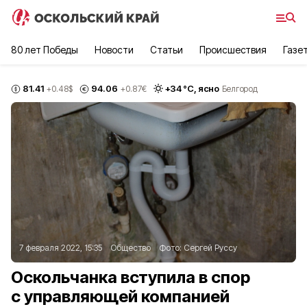
80 лет Победы
Новости
Статьи
Происшествия
Газе
81.41
94.06
+
34
°С,
ясно
+0.48
$
+0.87
€
Белгород
7 февраля 2022, 15:35
Общество
Фото:
Сергей Руссу
Оскольчанка вступила в спор
с управляющей компанией