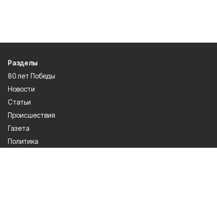
Разделы
80 лет Победы
Новости
Статьи
Происшествия
Газета
Политика
Культура
История
Спорт
Общество
Официальное опубликование