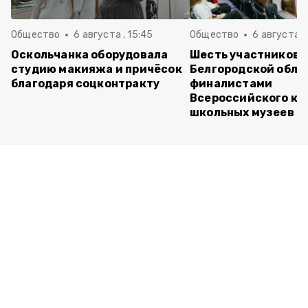
Общество
6 августа , 15:45
Общество
6 августа ,
Оскольчанка оборудовала
Шесть участников 
студию макияжа и причёсок
Белгородской обла
благодаря соцконтракту
финалистами
Всероссийского ко
школьных музеев