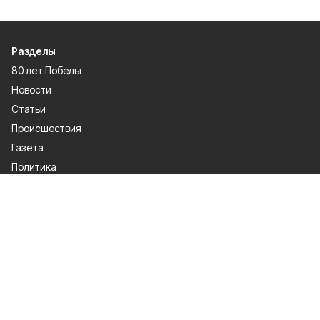
Разделы
80 лет Победы
Новости
Статьи
Происшествия
Газета
Политика
Культура
История
Спорт
Общество
Официальное опубликование
Экономика
Лица героев