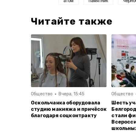
атом
памятник
черно
Читайте также
Общество
Вчера, 15:45
Общество
Оскольчанка оборудовала
Шесть уч
студию макияжа и причёсок
Белгород
благодаря соцконтракту
стали ф
Всеросси
школьны