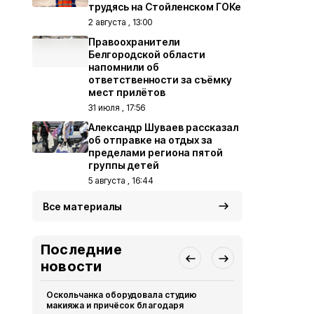
трудясь на Стойленском ГОКе
2 августа , 13:00
Правоохранители
Белгородской области
напомнили об
ответственности за съёмку
мест прилётов
31 июля , 17:56
Александр Шуваев рассказал
об отправке на отдых за
пределами региона пятой
группы детей
5 августа , 16:44
Все материалы
Последние
новости
Оскольчанка оборудовала студию
Свыше 1,5 т
макияжа и причёсок благодаря
белгородск