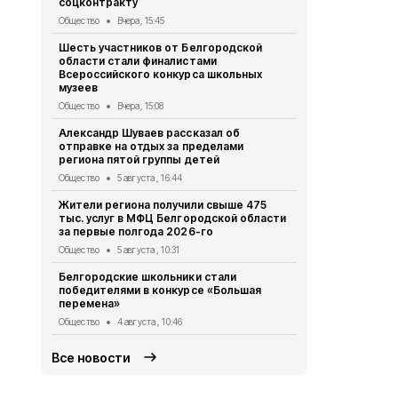
соцконтракту
стали наст
Общество
Вчера, 15:45
Общество
3 
Шесть участников от Белгородской
Геннадий К
области стали финалистами
тонн руды 
Всероссийского конкурса школьных
Общество
2 
музеев
Александр 
Общество
Вчера, 15:08
областную 
Александр Шуваев рассказал об
Общество
1 
отправке на отдых за пределами
региона пятой группы детей
Правоохран
области на
Общество
5 августа , 16:44
за съёмку 
Жители региона получили свыше 475
Общество
31
тыс. услуг в МФЦ Белгородской области
за первые полгода 2026-го
Михаил Лоба
заседании 
Общество
5 августа , 10:31
организаци
Белгородские школьники стали
Общество
31
победителями в конкурсе «Большая
перемена»
Общество
4 августа , 10:46
Все новости