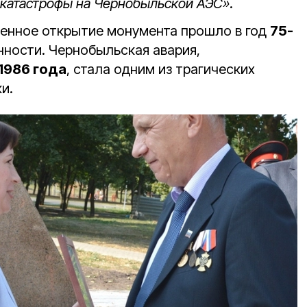
 катастрофы на Чернобыльской АЭС»
.
енное открытие монумента прошло в год
75-
ости. Чернобыльская авария,
1986 года
, стала одним из трагических
и.