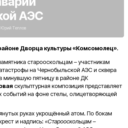
аварии
кой АЭС
:
Юрий Теплов
районе Дворца культуры «Комсомолец».
амятника старооскольцам – участникам
атастрофы на Чернобыльской АЭС и сквера
в минувшую пятницу в районе ДК
овая
скульптурная композиция представляет
ех событий на фоне стелы, олицетворяющей
янутых руках укрощённый атом. По бокам
крест и надпись:
«Старооскольцам –