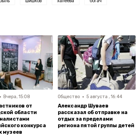
быль
шишков
халеева
богач
Вчера, 15:08
Общество
5 августа , 16:44
астников от
Александр Шуваев
ской области
рассказал об отправке на
иналистами
отдых за пределами
йского конкурса
региона пятой группы детей
х музеев