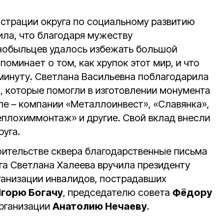
страции округа по социальному развитию
ла, что благодаря мужеству
нобыльцев удалось избежать большой
поминает о том, как хрупок этот мир, и что
минуту. Светлана Васильевна поблагодарила
, которые помогли в изготовлении монумента
сле – компании «Металлоинвест», «Славянка»,
еплохиммонтаж» и другие. Свой вклад внесли
уга.
роительстве сквера благодарственные письма
га Светлана Халеева вручила президенту
анизации инвалидов, пострадавших
горю Богачу
, председателю совета
Фёдору
организации
Анатолию Нечаеву
.