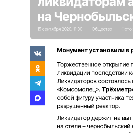
ликвидаторам 
на Чернобыльс
15 сентября 2020, 11:30
Общество
Фото
Монумент установили в 
Торжественное открытие п
ликвидации последствий к
Ликвидаторов состоялось 
«Комсомолец».
Трёхметр
собой фигуру участника т
разрушенный реактор.
Ликвидатор держит на выт
на стеле – чернобыльский 