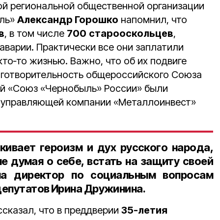
й региональной общественной организации
ыль»
Александр Горошко
напомнил, что
в
, в том числе
700
старооскольцев
,
аварии. Практически все они заплатили
кто‑то жизнью. Важно, что об их подвиге
аготворительность общероссийского Союза
й «Союз «Чернобыль» России» были
 управляющей компании «Металлоинвест»
кивает героизм и дух русского народа,
не думая о себе, встать на защиту своей
ула
директор по социальным вопросам
депутатов
Ирина Дружинина
.
ссказал, что в преддверии
35-летия