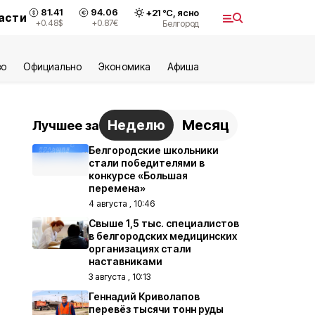
81.41
94.06
+
21
°С,
ясно
асти
+0.48
$
+0.87
€
Белгород
во
Официально
Экономика
Aфиша
Неделю
Месяц
Лучшее за
Белгородские школьники
стали победителями в
конкурсе «Большая
перемена»
4 августа , 10:46
Свыше 1,5 тыс. специалистов
в белгородских медицинских
организациях стали
наставниками
3 августа , 10:13
Геннадий Криволапов
перевёз тысячи тонн руды