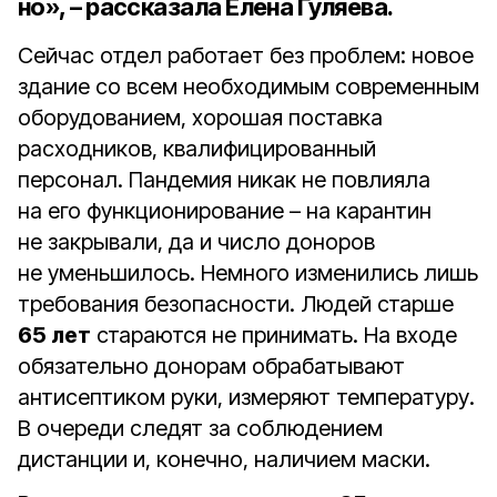
но», – рассказала Елена Гуляева.
Сейчас отдел работает без проблем: новое
здание со всем необходимым современ­ным
оборудованием, хоро­шая поставка
расходников, ква­лифицированный
персонал. Пандемия никак не повлия­ла
на его функционирование – на карантин
не закрывали, да и число доноров
не уменьшилось. Немного изменились лишь
тре­бования безопасности. Людей старше
65 лет
стараются не прини­мать. На входе
обязательно до­норам обрабатывают
антисепти­ком руки, измеряют температуру.
В очереди следят за соблюдени­ем
дистанции и, конечно, нали­чием маски.