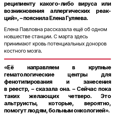
реципи­енту какого‑либо вируса или
воз­никновения аллергических реак­
ций», – пояснила Елена Гуляева.
Елена Павловна рассказала ещё об одном
новшестве станции. С марта здесь
принимают кровь потенциальных доноров
костного мозга.
«Её направляем в круп­ные
гематологические центры для
фенотипирования и занесения
в реестр, – сказала она. – Сейчас пока
таких желаю­щих
четверо
. Это
альтруисты, ко­торые, вероятно,
помогут людям, больным онкологией».