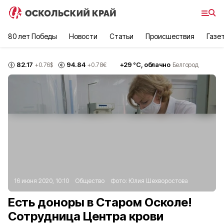
80 лет Победы
Новости
Статьи
Происшествия
Газе
82.17
94.84
+
29
°С,
облачно
+0.76
$
+0.78
€
Белгород
16 июня 2020, 10:10
Общество
Фото:
Юлия Шехворостова
Есть доноры в Старом Осколе!
Сотрудница Центра крови