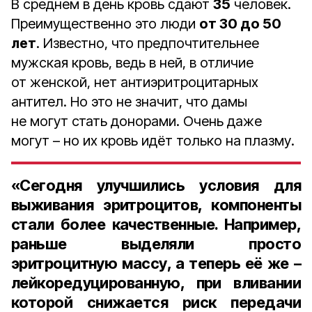
В среднем в день кровь сдают
35
человек.
Преимущественно это люди
от 30 до 50
лет
. Известно, что предпочтитель­нее
мужская кровь, ведь в ней, в отличие
от женской, нет антиэри­троцитарных
антител. Но это не значит, что дамы
не могут стать донорами. Очень даже
могут – но их кровь идёт только на плазму.
«Сегодня улучшились условия для
выживания эритроцитов, ком­поненты
стали более качествен­ные. Например,
раньше выделя­ли просто
эритроцитную массу, а теперь её же –
лейкоредуци­рованную, при вливании
которой снижается риск передачи