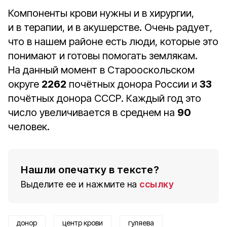
Компоненты крови нужны и в хи­рургии,
и в терапии, и в акушер­стве. Очень радует,
что в нашем районе есть люди, которые это
по­нимают и готовы помогать земля­кам.
На данный момент в Старооскольском
округе
2262
почётных донора России и
33
почётных до­нора СССР. Каждый год это
чис­ло увеличивается в среднем на
90
человек.
Нашли опечатку в тексте?
Выделите ее и нажмите на
ссылку
донор
центр крови
гуляева