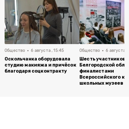
Общество
6 августа , 15:45
Общество
6 августа ,
Оскольчанка оборудовала
Шесть участников 
студию макияжа и причёсок
Белгородской обла
благодаря соцконтракту
финалистами
Всероссийского ко
школьных музеев