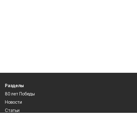
Разделы
80 лет Победы
Новости
Статьи
Происшествия
Газета
Политика