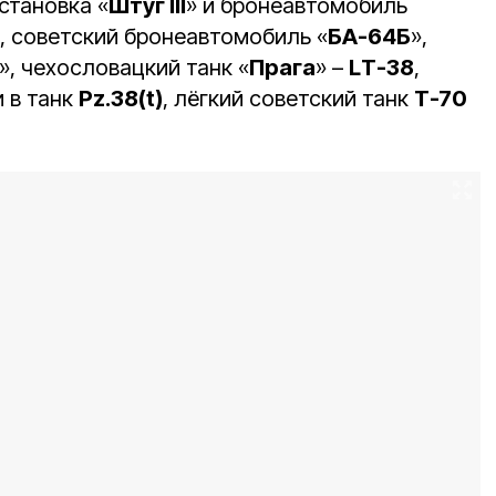
становка «
Штуг III
» и бронеавтомобиль
», советский бронеавтомобиль «
БА-64Б
»,
», чехословацкий танк «
Прага
» –
LТ-38
,
 в танк
Pz.38(t)
, лёгкий советский танк
Т-70