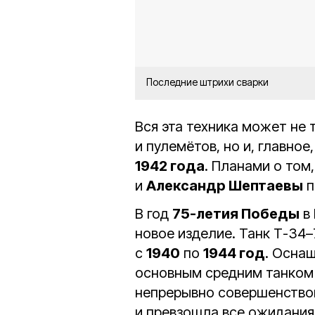
Последние штрихи сварки
Вся эта техника может не 
и пулемётов, но и, главное
1942 года
. Планами о том,
и
Александр Шептаевы
п
В год
75-летия Победы
в 
новое изделие. Танк Т-34
с
1940
по
1944 год
. Осна
основным средним танком 
непрерывно совершенствов
и превзошла все ожидания.