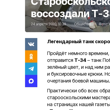
Старооскольско
воссоздали Т-
24 апреля 2020, 10:38
Общество
Фото:
Легендарный танк скоро
Пройдёт немного времени, 
отправится
Т-34
– танк По
зелёный цвет, и над ним 
и буксировочные крюки. Н
очертания боевой машины.
Практически обо всех обр
старооскольскими мастер
на страницах нашей газеты