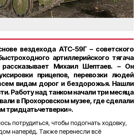
снове вездехода
АТС-59Г
– советского
быстроходного артиллерийского тягача
 рассказывает Михаил Шептаев. – Он
уксировки прицепов, перевозки людей
 всем видам дорог и бездорожья. Нашли
ти. Работу над танком начали три месяца
вали в Прохоровском музее, где сделали
м тридцатьчетверки».
ось потрудиться, чтобы подогнать ходовку,
адом наперёд. Также перенесли всё