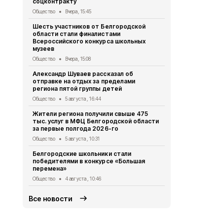
соцконтракту
стали наст
Общество
Вчера, 15:45
Общество
3 
Шесть участников от Белгородской
Геннадий К
области стали финалистами
тонн руды 
Всероссийского конкурса школьных
Общество
2 
музеев
Александр 
Общество
Вчера, 15:08
областную 
Александр Шуваев рассказал об
Общество
1 
отправке на отдых за пределами
региона пятой группы детей
Правоохран
области на
Общество
5 августа , 16:44
за съёмку 
Жители региона получили свыше 475
Общество
31
тыс. услуг в МФЦ Белгородской области
за первые полгода 2026-го
Михаил Лоба
заседании 
Общество
5 августа , 10:31
организаци
Белгородские школьники стали
Общество
31
победителями в конкурсе «Большая
перемена»
Общество
4 августа , 10:46
Все новости