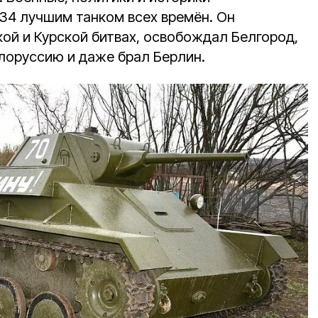
34 лучшим танком всех времён. Он
кой и Курской битвах, освобождал Белгород,
елоруссию и даже брал Берлин.