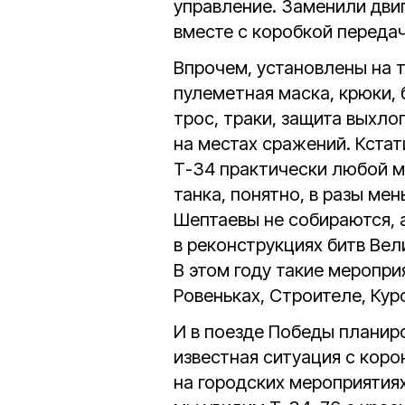
управление. Заменили двиг
вместе с коробкой передач
Впрочем, установлены на т
пулеметная маска, крюки, 
трос, траки, защита выхло
на местах сражений. Кстат
Т-34 практически любой 
танка, понятно, в разы мен
Шептаевы не собираются, 
в реконструкциях битв Ве
В этом году такие меропр
Ровеньках, Строителе, Ку
И в поезде Победы планир
известная ситуация с коро
на городских мероприятия