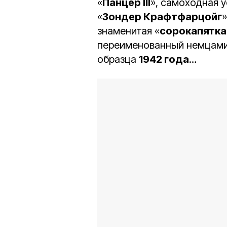
«
Панцер III
», самоходная у
«
Зондер Крафтфарцойг
знаменитая «
сорокапятка
переименованный немцами
образца
1942 года
…