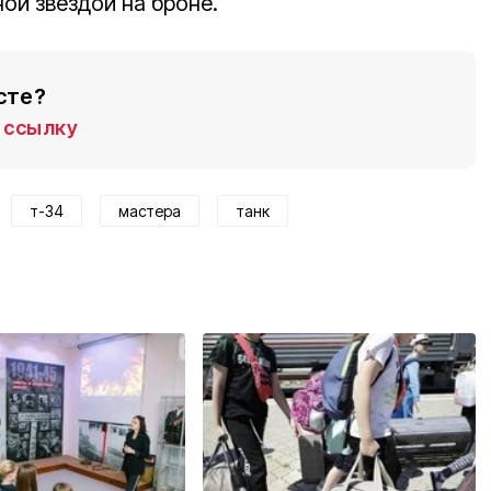
ой звездой на броне.
сте?
ссылку
т-34
мастера
танк