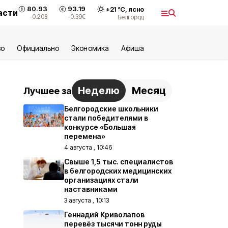
80.93
93.19
+
21
°С,
ясно
асти
-0.20
$
-0.39
€
Белгород
во
Официально
Экономика
Aфиша
Неделю
Месяц
Лучшее за
Белгородские школьники
стали победителями в
конкурсе «Большая
перемена»
4 августа , 10:46
Свыше 1,5 тыс. специалистов
в белгородских медицинских
организациях стали
наставниками
3 августа , 10:13
Геннадий Криволапов
перевёз тысячи тонн руды