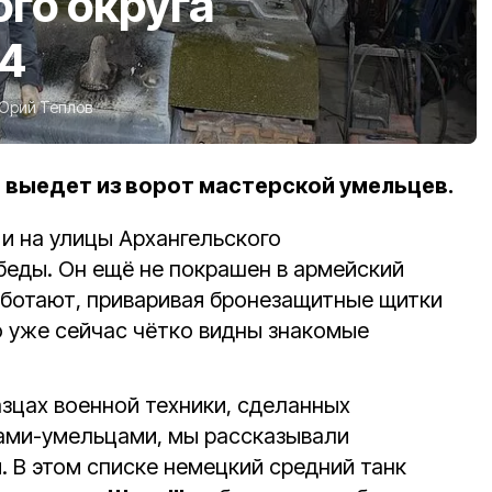
го округа
34
Юрий Теплов
 выедет из ворот мастерской умельцев.
и на улицы Архангельского
беды. Он ещё не покрашен в армейский
работают, приваривая бронезащитные щитки
о уже сейчас чётко видны знакомые
азцах военной техники, сделанных
ами-умельцами, мы рассказывали
. В этом списке немецкий средний танк