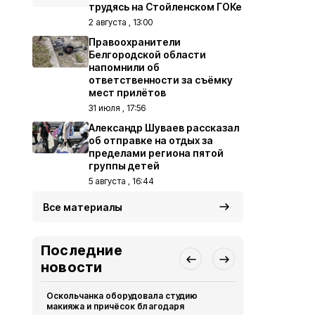
трудясь на Стойленском ГОКе
2 августа , 13:00
Правоохранители
Белгородской области
напомнили об
ответственности за съёмку
мест прилётов
31 июля , 17:56
Александр Шуваев рассказал
об отправке на отдых за
пределами региона пятой
группы детей
5 августа , 16:44
Все материалы
Последние
новости
Оскольчанка оборудовала студию
Свыше 1,5 т
макияжа и причёсок благодаря
белгородск