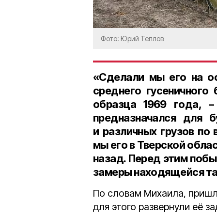
Фото: Юрий Теплов
«Сделали мы его на о
среднего гусеничного 
образца
1969 года
, –
предназначался для б
и различных грузов по
мы его в Тверской облас
назад. Перед этим побы
замеры находящейся та
По словам Михаила, пришл
для этого развернули её з