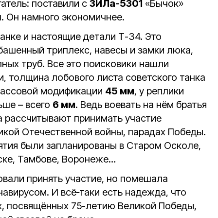
атель: поставили с
ЗИЛа-5301
«Бычок»
. Он намного экономичнее.
анке и настоящие детали Т-34. Это
башенный триплекс, навесы и замки люка,
пных труб. Все это поисковики нашли
и, толщина лобового листа советского танка
массовой модификации
45 мм
, у реплики
ьше – всего
6 мм
. Ведь воевать на нём братья
а рассчитывают принимать участие
ликой Отечественной войны, парадах Победы.
иятия были запланированы в Старом Осколе,
рске, Тамбове, Воронеже…
овали принять участие, но помешала
навирусом. И всё‑таки есть надежда, что
х, посвящённых 75-летию Великой Победы,