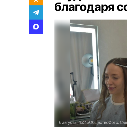
благодаря с
6 августа , 15:45
Общество
Фото:
Све