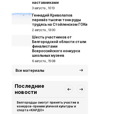
наставниками
3 августа , 10:13
Геннадий Криволапов
перевёз тысячи тонн руды
трудясь на Стойленском ГОКе
2 августа , 13:00
Шесть участников от
Белгородской области стали
финалистами
Всероссийского конкурса
школьных музеев
6 августа , 15:08
Все материалы
Последние
новости
Белгородцы смогут принять участие в
Белгородск
конкурсе-премии уличной культуры и
победителя
спорта «КАРДО»
перемена»