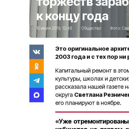
торжеств зараб
к концу года
10 июля 2019, 12:46
Общество
Фото:
Све
Это оригинальное архит
2003 года и с тех пор ни
Капитальный ремонт в этом
культуры, школах и детски
рассказала нашей газете 
округа
Светлана Резниче
его планируют в ноябре.
«Уже отремонтированы 