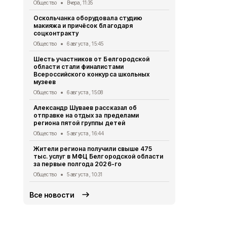
Общество
Вчера, 11:35
Общество
4 
Оскольчанка оборудовала студию
Свыше 1,5 т
макияжа и причёсок благодаря
белгородск
соцконтракту
стали наст
Общество
6 августа , 15:45
Общество
3 
Шесть участников от Белгородской
Геннадий К
области стали финалистами
тонн руды 
Всероссийского конкурса школьных
Общество
2 
музеев
Александр 
Общество
6 августа , 15:08
областную 
Александр Шуваев рассказал об
Общество
1 
отправке на отдых за пределами
региона пятой группы детей
Правоохран
области на
Общество
5 августа , 16:44
за съёмку 
Жители региона получили свыше 475
Общество
31
тыс. услуг в МФЦ Белгородской области
за первые полгода 2026-го
Общество
5 августа , 10:31
Все новости