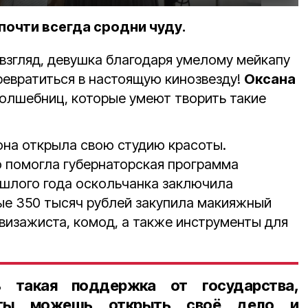
очти всегда сродни чуду.
 взгляд, девушка благодаря умелому мейкапу
ревратиться в настоящую кинозвезду!
Оксана
волшебниц, которые умеют творить такие
она открыла свою студию красоты.
 помогла губернаторская программа
ошлого года оскольчанка заключила
ые 350 тысяч рублей закупила макияжный
визажиста, комод, а также инструменты для
ь такая поддержка от государства,
 ты можешь открыть своё дело и