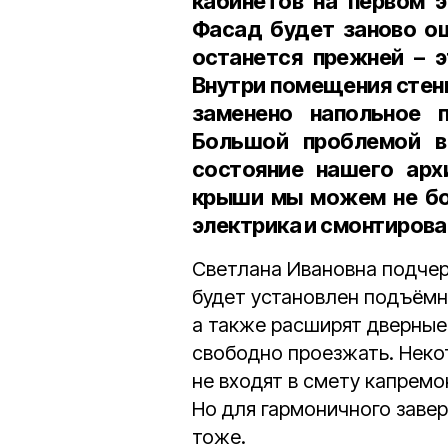
кабинетов на первом э
Фасад будет заново ош
останется прежней – э
Внутри помещения стены
заменено напольное 
Большой проблемой в
состояние нашего арх
крыши мы можем не бо
электрика и смонтирова
Светлана Ивановна подчер
будет установлен подъёмн
а также расширят дверные
свободно проезжать. Неко
не входят в смету капремо
Но для гармоничного заве
тоже.