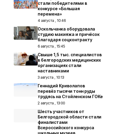
стали победителями в
конкурсе «Большая
перемена»
4 августа , 10:46
Оскольчанка оборудовала
студию макияжа и причёсок
благодаря соцконтракту
6 августа , 15:45
Свыше 1,5 тыс. специалистов
в белгородских медицинских
организациях стали
наставниками
3 августа , 10:13
Геннадий Криволапов
перевёз тысячи тонн руды
трудясь на Стойленском ГОКе
2 августа , 13:00
Шесть участников от
Белгородской области стали
финалистами
Всероссийского конкурса
школьных музеев