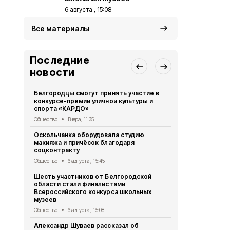
6 августа , 15:08
Все материалы
Последние
новости
Белгородцы смогут принять участие в
Белгородск
конкурсе-премии уличной культуры и
победителя
спорта «КАРДО»
перемена»
Общество
Вчера, 11:35
Общество
4 
Оскольчанка оборудовала студию
Свыше 1,5 т
макияжа и причёсок благодаря
белгородск
соцконтракту
стали наст
Общество
6 августа , 15:45
Общество
3 
Шесть участников от Белгородской
Геннадий К
области стали финалистами
тонн руды 
Всероссийского конкурса школьных
Общество
2 
музеев
Александр 
Общество
6 августа , 15:08
областную 
Александр Шуваев рассказал об
Общество
1 