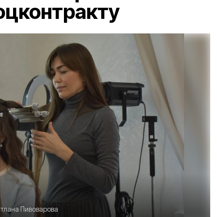
оцконтракту
тлана Пивоварова