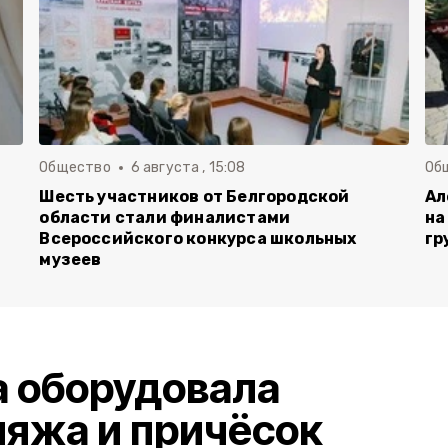
Общество
6 августа , 15:08
Об
Шесть участников от Белгородской
Ал
области стали финалистами
на
Всероссийского конкурса школьных
гр
музеев
а оборудовала
яжа и причёсок