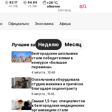
82.17
94.84
+
28
°С,
+0.76
$
+0.78
€
облачно
Белгород
во
Официально
Экономика
Aфиша
Неделю
Месяц
Лучшее за
Белгородские школьники
стали победителями в
конкурсе «Большая
перемена»
4 августа , 10:46
Оскольчанка оборудовала
студию макияжа и причёсок
благодаря соцконтракту
6 августа , 15:45
Свыше 1,5 тыс. специалистов
в белгородских медицинских
организациях стали