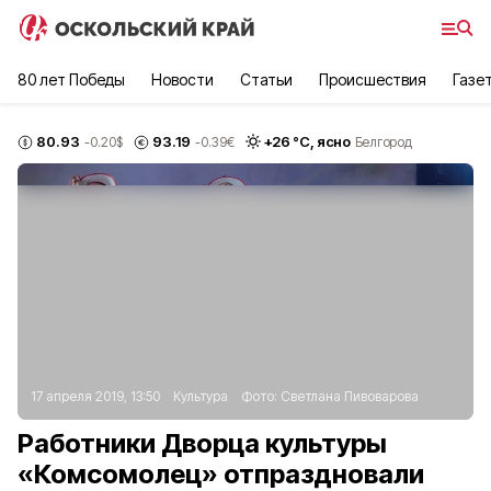
80 лет Победы
Новости
Статьи
Происшествия
Газе
80.93
93.19
+
26
°С,
ясно
-0.20
$
-0.39
€
Белгород
17 апреля 2019, 13:50
Культура
Фото:
Светлана Пивоварова
Работники Дворца культуры
«Комсомолец» отпраздновали