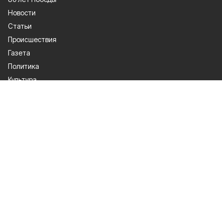
Новости
Статьи
Происшествия
Газета
Политика
Культура
История
Спорт
Общество
Официальное опубликование
Экономика
Лица героев
О проекте
Об издании
Правила использования