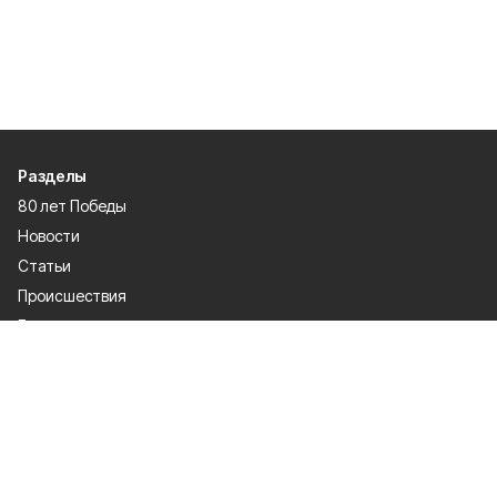
Разделы
80 лет Победы
Новости
Статьи
Происшествия
Газета
Политика
Культура
История
Спорт
Общество