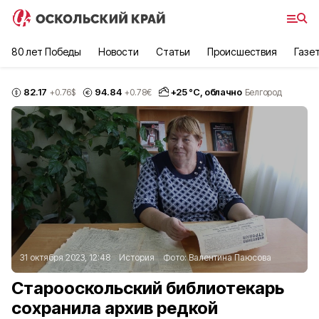
80 лет Победы
Новости
Статьи
Происшествия
Газе
82.17
94.84
+
25
°С,
облачно
+0.76
$
+0.78
€
Белгород
31 октября 2023, 12:48
История
Фото:
Валентина Паюсова
Старооскольский библиотекарь
сохранила архив редкой