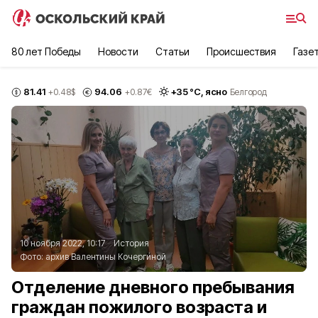
80 лет Победы
Новости
Статьи
Происшествия
Газе
81.41
94.06
+
35
°С,
ясно
+0.48
$
+0.87
€
Белгород
10 ноября 2022, 10:17
История
Фото:
архив Валентины Кочергиной
Отделение дневного пребывания
граждан пожилого возраста и