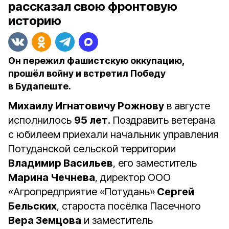
рассказал свою фронтовую
историю
Он пережил фашистскую оккупацию,
прошёл войну и встретил Победу
в Будапеште.
Михаилу Игнатовичу Рожнову
в августе
исполнилось
95 лет
. Поздравить ветерана
с юбилеем приехали начальник управления
Потуданской сельской территории
Владимир Васильев
, его заместитель
Марина Чечнева
, директор ООО
«Агропредприятие «Потудань»
Сергей
Бельских
, староста посёлка Пасечного
Вера Земцова
и заместитель