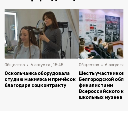
Общество
6 августа , 15:45
Общество
6 августа ,
Оскольчанка оборудовала
Шесть участников 
студию макияжа и причёсок
Белгородской обла
благодаря соцконтракту
финалистами
Всероссийского ко
школьных музеев