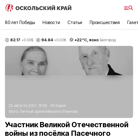
80 лет Победы
Новости
Статьи
Происшествия
Газе
82.17
94.84
+
22
°С,
ясно
+0.00
$
+0.00
€
Белгород
22 августа 2021, 15:06
История
Фото:
Личный архив Михаила Рожнова
Участник Великой Отечественной
войны из посёлка Пасечного