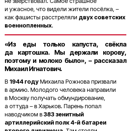
не зверствовал. Самое страшное
и ужасное, что видели жители посёлка, –
как фашисты расстреляли
двух советских
военнопленных
.
«Из еды только капуста, свёкла
да картошка. Мы держали корову,
поэтому и молоко было», – рассказал
Михаил Игнатович.
В
1944 году
Михаила Рожнова призвали
в армию. Молодого человека направили
в Москву получать обмундирование,
а оттуда – в Харьков. Парень попал
наводчиком в
383 зенитный
артиллерийский полк 4-й батареи
второго дивизиона
. Там стояли