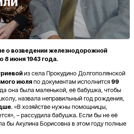
или
ие о возведении железнодорожной
 8 июня 1943 года.
триевой
из села Прокудино Долгополянской
мого июля
по документам исполнится
99
гда она была маленькой, её бабушка, чтобы
школу, назвала неправильный год рождения,
адше
. «В хозяйстве нужны помощницы,
тся», – рассудила бабушка. Если бы не её
ла бы Акулина Борисовна в этом году полные