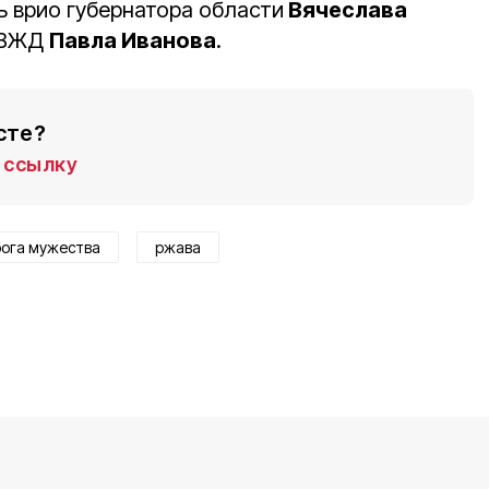
ь врио губернатора области
Вячеслава
ЮВЖД
Павла Иванова
.
сте?
ссылку
ога мужества
ржава