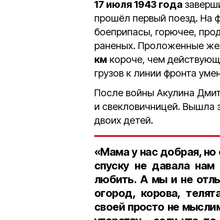
17 июля 1943 года
заверш
прошёл первый поезд. На ф
боеприпасы, горючее, про
раненых. Проложенные же
км
короче, чем действующа
грузов к линии фронта уме
После войны Акулина Дмит
и свекловичницей. Вышла 
двоих детей.
«Мама у нас добрая, но 
спуску не давала нам 
любить. А мы и не отлы
огород, корова, телят
своей просто не мыслим