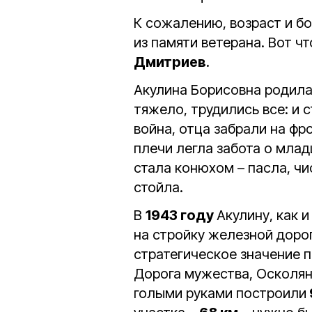
К сожалению, возраст и бо
из памяти ветерана. Вот ч
Дмитриев
.
Акулина Борисовна родила
тяжело, трудились все: и 
война, отца забрали на фр
плечи легла забота о мла
стала конюхом – пасла, чи
стойла.
В
1943 году
Акулину, как 
на стройку железной доро
стратегическое значение п
Дорога мужества, Осколян
голыми руками построили