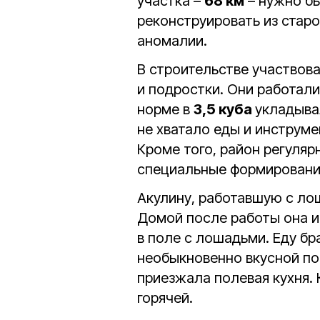
участка –
68 км
– нужно бы
реконструировать из стар
аномалии.
В строительстве участвов
и подростки. Они работали
норме в
3,5 куба
укладыв
не хватало еды и инструме
Кроме того, район регуля
специальные формировани
Акулину, работавшую с лош
Домой после работы она и
в поле с лошадьми. Еду бр
необыкновенно вкусной по
приезжала полевая кухня. 
горячей.