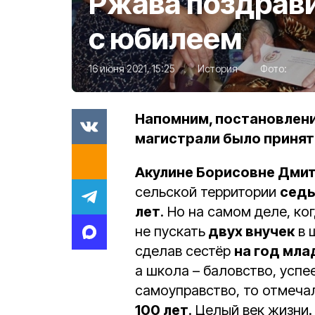
Ржава поздрав
с юбилеем
16 июня 2021, 15:25
История
Фото:
Напомним, постановлен
магистрали было принято
Акулине Борисовне Дми
сельской территории
седь
лет
. Но на самом деле, ко
не пускать
двух внучек
в 
сделав сестёр
на год мл
а школа – баловство, успее
самоуправство, то отмеча
100 лет
. Целый век жизни.