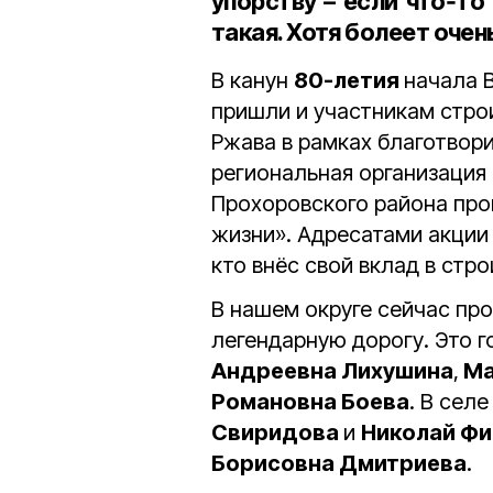
упорству – если что‑то
такая. Хотя болеет очень
В канун
80-летия
начала 
пришли и участникам стро
Ржава в рамках благотвор
региональная организация
Прохоровского района про
жизни». Адресатами акции 
кто внёс свой вклад в стр
В нашем округе сейчас п
легендарную дорогу. Это 
Андреевна Лихушина
,
Ма
Романовна Боева
. В сел
Свиридова
и
Николай Фи
Борисовна Дмитриева
.