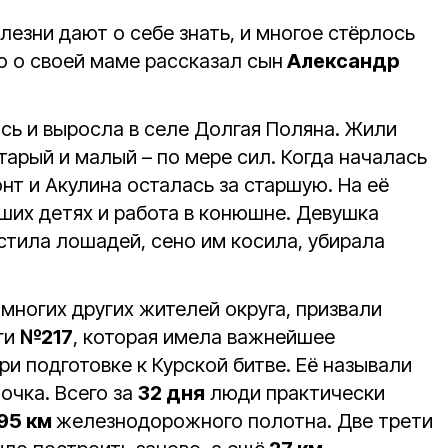
лезни дают о себе знать, и многое стёрлось
то о своей маме рассказал сын
Александр
сь и выросла в селе Долгая Поляна. Жили
старый и малый – по мере сил. Когда началась
онт и Акулина осталась за старшую. На её
дших детях и работа в конюшне. Девушка
стила лошадей, сено им косила, убирала
и многих других жителей округа, призвали
ги
№217
, которая имела важнейшее
ри подготовке к Курской битве. Её называли
очка. Всего за
32 дня
люди практически
95 км
железнодорожного полотна. Две трети