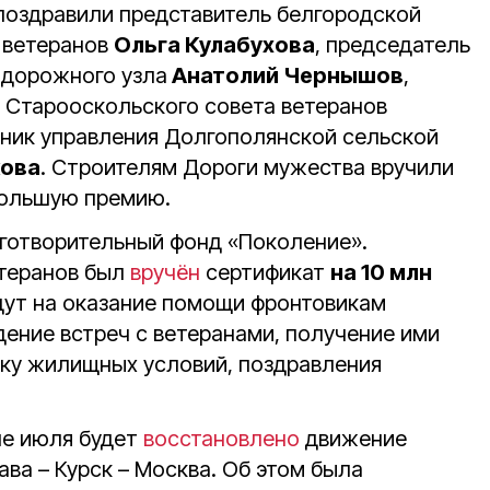
поздравили представитель белгородской
 ветеранов
Ольга Кулабухова
, председатель
одорожного узла
Анатолий Чернышов
,
 Старооскольского совета ветеранов
ьник управления Долгополянской сельской
кова
. Строителям Дороги мужества вручили
большую премию.
готворительный фонд «Поколение».
етеранов был
вручён
сертификат
на 10 млн
йдут на оказание помощи фронтовикам
дение встреч с ветеранами, получение ими
рку жилищных условий, поздравления
не июля будет
восстановлено
движение
ва – Курск – Москва. Об этом была