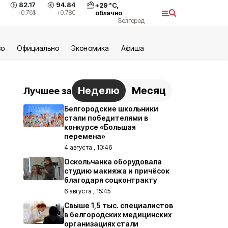
82.17
94.84
+
29
°С,
+0.76
$
+0.78
€
облачно
Белгород
во
Официально
Экономика
Aфиша
Неделю
Месяц
Лучшее за
Белгородские школьники
стали победителями в
конкурсе «Большая
перемена»
4 августа , 10:46
Оскольчанка оборудовала
студию макияжа и причёсок
благодаря соцконтракту
6 августа , 15:45
Свыше 1,5 тыс. специалистов
в белгородских медицинских
организациях стали