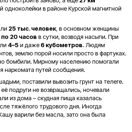
ло построить заново, а ещё
27 км
ой одноколейки в районе Курской магнитной
али
25 тыс. человек
, в основном женщины
по
20 часов
в сутки, возводя насыпи. При
али
4–5
и даже
6 кубометров
. Людям
нтов, землю порой носили просто в фартуках.
рно бомбили. Мирному населению помогали
я наркомата путей сообщения.
адьми, поставили вывозить грунт на телеге.
 её подруги не возвращались, ночевали
али из дома – скудная пища казалась
сле тяжёлого трудового дня. Иногда
Кашу варили без масла, зато она была