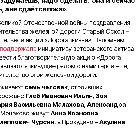
 задумаешь, надо сделать. Она и сейчас
, а не сдаётся пока».
Великой Отечественной войны поздравления
ительства железной дороги Старый Оскол –
ительной акции «Дорога жизни». Напомним,
поддержала
инициативу ветеранского актива
вести благотворительную акцию «Дорога
являются живущие рядом с нами герои – те,
оительство этой железной дороги.
роживают
семь человек
, строивших
горожане
Глеб Иванович Ильин
,
Зоя
рия Васильевна Малахова
,
Александра
е Монаково живут
Анна Ивановна
липпович Чурсин
, в Прокудино –
Акулина