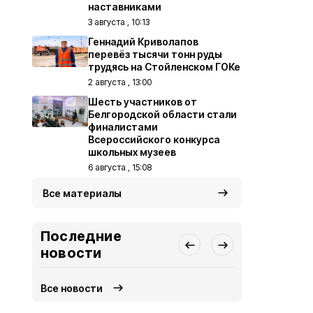
наставниками
3 августа , 10:13
Геннадий Криволапов
перевёз тысячи тонн руды
трудясь на Стойленском ГОКе
2 августа , 13:00
Шесть участников от
Белгородской области стали
финалистами
Всероссийского конкурса
школьных музеев
6 августа , 15:08
Все материалы
Последние
новости
Все новости