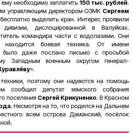
Но ему необходимо заплатить
150 тыс. рублей
.
шним управляющим директором ОЭМК
Сергеем
бесплатно выделить кран. Интерес проявили
й дивизии, дислоцированной в Валуйках.
титель командира части с водолазами. Они
е находится боевая техника. От имени
и было даже послано письмо с просьбой
у Западным военным округом генерал-
Журавлёву
».
техники, поэтому они надеются на помощь
ом сообщил депутат земского собрания
го поселения
Сергей Крикуненко
. В Красном
года
. Несмотря на то, что родился на Дальнем
вестного всем острова Даманский, посёлок
ной.