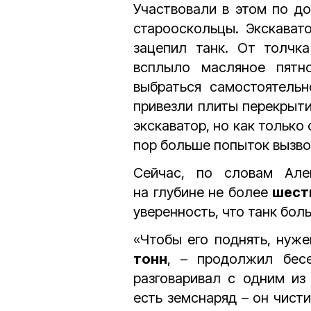
Участвовали в этом по д
старооскольцы. Экскават
зацепил танк. От толчка
всплыло масляное пятн
выбраться самостоятель
привезли плиты перекрыти
экскаватор, но как только 
пор больше попыток вызво
Сейчас, по словам Але
на глубине не более
шест
уверенность, что танк бол
«Чтобы его поднять, нуж
тонн
, – продолжил бесе
разговаривал с одним из
есть земснаряд – он чисти