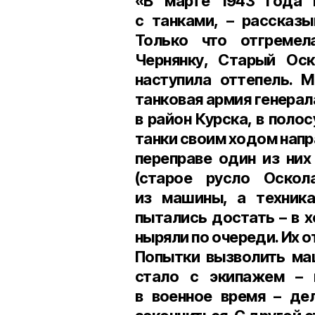
«В
марте 1943 года
с танками, – рассказ
Только что отгремел
Чернянку, Старый Ос
наступила оттепель. 
танковая армия генера
в район Курска, в поло
танки своим ходом напр
переправе один из них
(старое русло Оскол
из машины, а техника
пытались достать – в 
ныряли по очереди. Их о
Попытки вызволить маш
стало с экипажем – н
в военное время – де