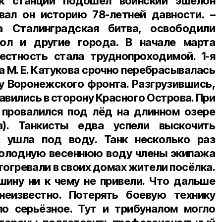
к станции подошёл воинский эшелон
ывал он историю
78-летней давности
. –
а Сталинградская битва, освободили
кол и другие города. В
начале марта
Местность стала труднопроходимой.
1-я
ла
М. Е. Катукова
срочно перебрасывалась
су Воронежского фронта. Разгрузившись,
авились в сторону Красного Острова. При
 провалился под лёд на длинном озере
а). Танкисты едва успели выскочить
 ушла под воду. Танк несколько раз
холодную весеннюю воду члены экипажа
тогревали в своих домах жители посёлка.
ину ни к чему не привели. Что дальше
еизвестно. Потерять боевую технику
ло серьёзное. Тут и трибуналом могло