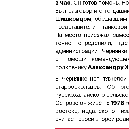
в час
. Он готов помочь. 
Был разговор и с тогда
Шишковцом
, обещавшим 
представители танково
На место приезжал замес
точно определили, гд
администрации Чернянк
о помощи командующем
полковнику
Александру 
В Чернянке нет тяжёлой 
старооскольцев. Об эт
Русскохаланского сельско
Острове он живёт
с 1978 
Востоке, недалеко от из
считает своей второй роди