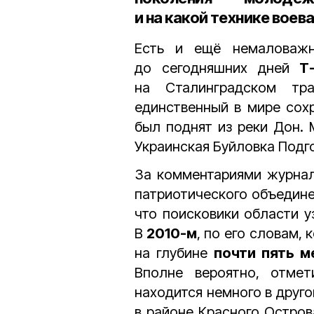
и на какой технике вое
Есть и ещё немаловажн
до сегодняшних дней
Т
на Сталинградском тр
единственный в мире сох
был поднят из реки Дон.
Украинская Буйловка Подг
За комментариями журнал
патриотического объедине
что поисковики области у
В
2010-м
, по его словам,
на глубине
почти пять м
Вполне вероятно, отмет
находится немного в друго
в районе Красного Остров