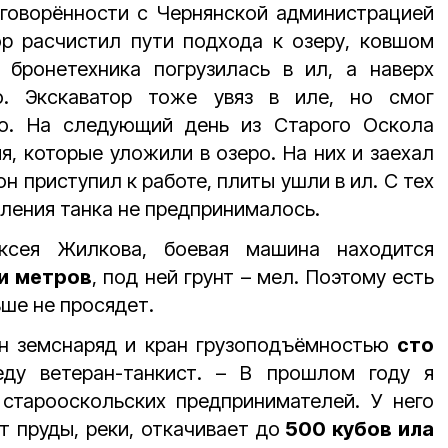
оговорённости с Чернянской администрацией
ор расчистил пути подхода к озеру, ковшом
 бронетехника погрузилась в ил, а наверх
о. Экскаватор тоже увяз в иле, но смог
но. На следующий день из Старого Оскола
я, которые уложили в озеро. На них и заехал
он приступил к работе, плиты ушли в ил. С тех
ления танка не предпринималось.
ксея Жилкова, боевая машина находится
и метров
, под ней грунт – мел. Поэтому есть
ьше не просядет.
ен земснаряд и кран грузоподъёмностью
сто
ду ветеран-танкист. – В прошлом году я
 старооскольских предпринимателей. У него
т пруды, реки, откачивает до
500 кубов ила