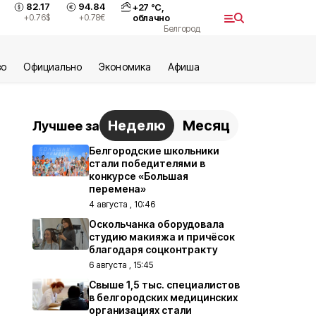
82.17
94.84
+
27
°С,
+0.76
$
+0.78
€
облачно
Белгород
во
Официально
Экономика
Aфиша
Неделю
Месяц
Лучшее за
Белгородские школьники
стали победителями в
конкурсе «Большая
перемена»
4 августа , 10:46
Оскольчанка оборудовала
студию макияжа и причёсок
благодаря соцконтракту
6 августа , 15:45
Свыше 1,5 тыс. специалистов
в белгородских медицинских
организациях стали