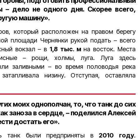
 стороны, подготовить профессиональный
 – дело не одного дня. Скорее всего,
ругую машину».
ов, который расположен на правом берегу
ной площади Чернянки рукой подать – всего
жный вокзал – в
1,8 тыс. м
на восток. Места
сные – рощи, холмы, луга. Луга здесь
ыли заливными – во время половодья река
затапливала низину. Отступая, оставляла
угих моих однополчан, то, что танк до сих
как заноза в сердце, – поделился Алексей
ести достать его».
ь танк были предприняты в
2010 году
.