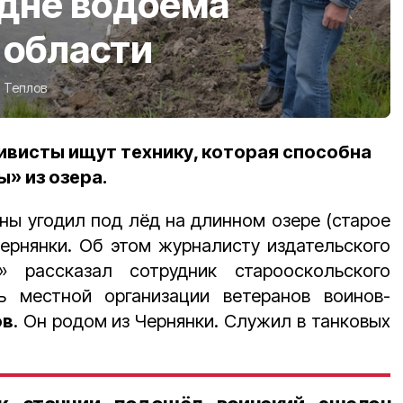
 дне водоёма
 области
 Теплов
тивисты ищут технику, которая способна
» из озера.
йны угодил под лёд на длинном озере (старое
ернянки. Об этом журналисту издательского
» рассказал сотрудник старооскольского
ь местной организации ветеранов воинов-
ов
. Он родом из Чернянки. Служил в танковых