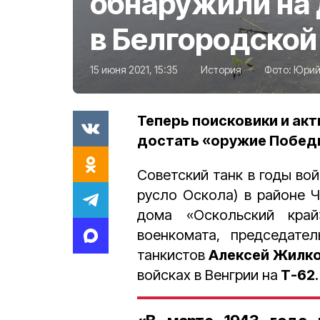
обнаружили на
в Белгородской
15 июня 2021, 15:35
История
Фото:
Юрий
Теперь поисковики и ак
достать «оружие Победы
Советский танк в годы во
русло Оскола) в районе Ч
дома «Оскольский край
военкомата, председател
танкистов
Алексей Жилк
войсках в Венгрии на
Т-62
.