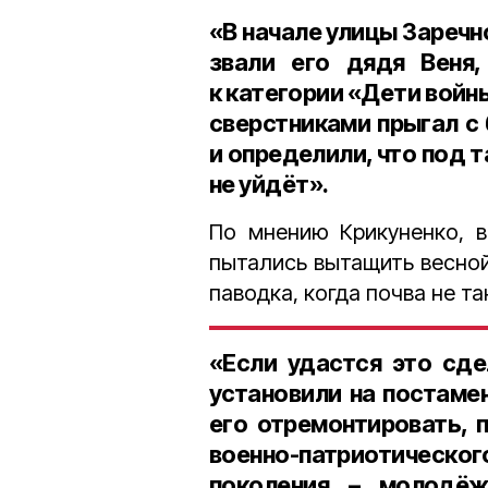
«В начале улицы Зареч
звали его дядя Веня,
к категории «Дети войн
сверстниками прыгал с
и определили, что под т
не уйдёт».
По мнению Крикуненко, 
пытались вытащить весной
паводка, когда почва не т
«Если удастся это сде
установили на постамен
его отремонтировать, п
военно-патриотиче
поколения – молодё