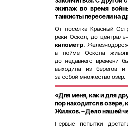
закончиться. С другой
экипаж во время войны
танкисты пересели на д
От посёлка Красный Остр
реки Оскол, до централь
километр
. Железнодоро
в пойме Оскола живопи
до недавнего времени б
выходила из берегов и 
за собой множество озёр.
«Для меня, как и для др
пор находится в озере, 
Жилков. – Дело нашей ч
Первые попытки достат