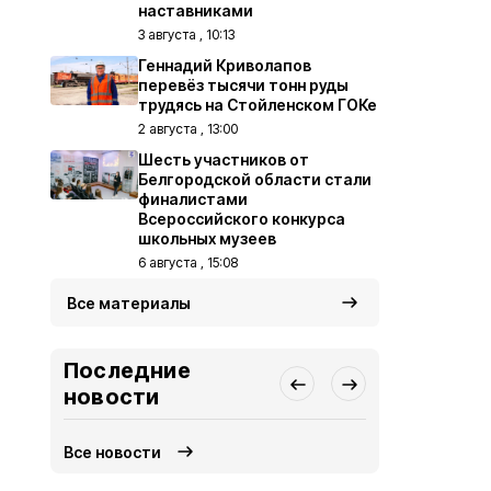
наставниками
3 августа , 10:13
Геннадий Криволапов
перевёз тысячи тонн руды
трудясь на Стойленском ГОКе
2 августа , 13:00
Шесть участников от
Белгородской области стали
финалистами
Всероссийского конкурса
школьных музеев
6 августа , 15:08
Все материалы
Последние
новости
Все новости