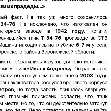
вали их прадеды…»
ый факт. Не так уж много сохранилось
-34–76
. Не исключено, что изготовлен он
акторном заводе
в 1942 году
. Кстати,
ранившийся танк
Т-34–76
производства СТЗ
 Машина находилась на глубине
6–7 м
у села
оренского района Воронежской области.
исты обратились к руководителю историко-
ния «Поиск»
Ивану Андрееву
. Он рассказал,
знали об утонувшем танке ещё
в 2003 году
.
 ковш экскаватора коснулся броневого корпуса
етров
, но тогда работы пришлось свернуть.
ил главный поисковик области, что танк
м месте. Но то, что он действительно затонул
а, это факт. Дело остаётся за малым – найти