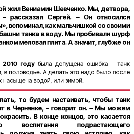
ной жил
Вениамин Шевченко
. Мы, детвора,
 – рассказал Сергей. – Он относился
ы», вспоминал, как мальчишкой со своими
 башни танка в воду. Мы пробивали шурф
анком меловая плита. А значит, глубже он
в
2010 году
была допущена ошибка – танк
, в половодье. А делать это надо было после
ак насыщена водой, или зимой.
лать, то будем настаивать, чтобы танк
т в Чернянке, – говорит он. – Мы можем
окрасить. В конце концов, это касается
ского воспитания подрастающего
жь должна знать свою историю, как