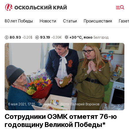
80 лет Победы
Новости
Статьи
Происшествия
Газе
80.93
93.19
+
30
°С,
ясно
-0.20
$
-0.39
€
Белгород
6 мая 2021, 17:55
Экономика
Фото:
Валерий Воронов
Сотрудники ОЭМК отметят 76-ю
годовщину Великой Победы*