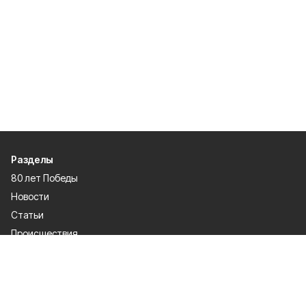
Разделы
80 лет Победы
Новости
Статьи
Происшествия
Газета
Политика
Культура