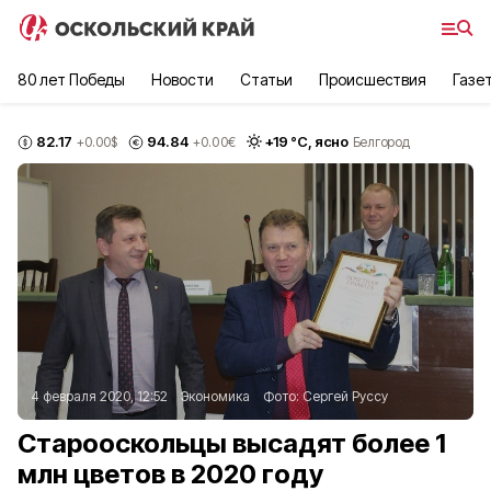
80 лет Победы
Новости
Статьи
Происшествия
Газе
82.17
94.84
+
19
°С,
ясно
+0.00
$
+0.00
€
Белгород
4 февраля 2020, 12:52
Экономика
Фото:
Сергей Руссу
Старооскольцы высадят более 1
млн цветов в 2020 году