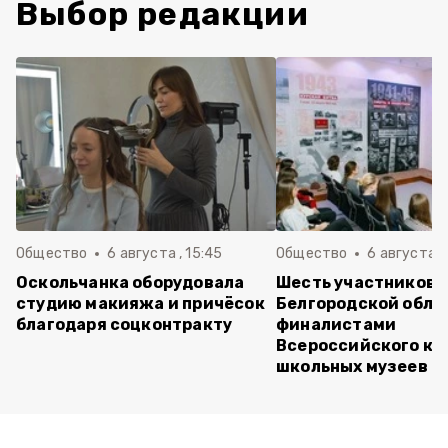
Выбор редакции
Общество
6 августа , 15:45
Общество
6 августа ,
Оскольчанка оборудовала
Шесть участников 
студию макияжа и причёсок
Белгородской обла
благодаря соцконтракту
финалистами
Всероссийского ко
школьных музеев